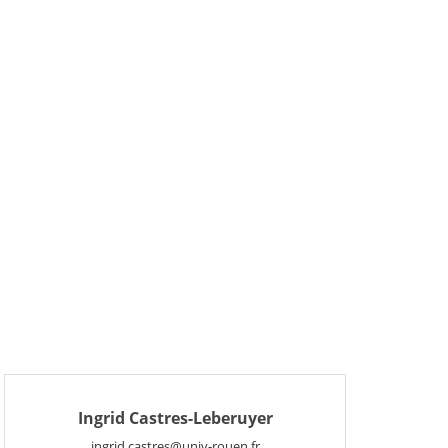
Ingrid Castres-Leberuyer
ingrid.castres@univ-rouen.fr