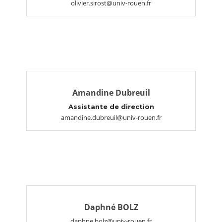
olivier.sirost@univ-rouen.fr
Amandine Dubreuil
Assistante de direction
amandine.dubreuil@univ-rouen.fr
Daphné BOLZ
daphne.bolz@univ-rouen.fr