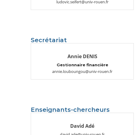
ludovic.seifert@univ-rouen.fr
Secrétariat
Annie DENIS
Gestionnaire financière
annie.louboungou@univ-rouen.fr
Enseignants-chercheurs
David Adé
david.ade@univ-rouen.fr