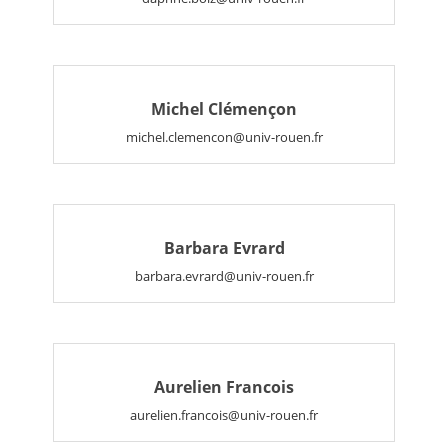
Michel Clémençon
michel.clemencon@univ-rouen.fr
Barbara Evrard
barbara.evrard@univ-rouen.fr
Aurelien Francois
aurelien.francois@univ-rouen.fr